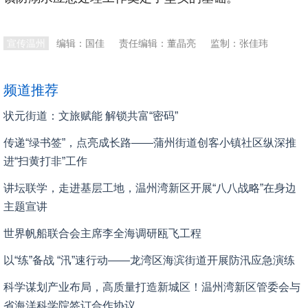
本文转自：
温州新闻网 66wz.com
宣传温州
编辑：国佳
责任编辑：董晶亮
监制：张佳玮
频道推荐
状元街道：文旅赋能 解锁共富“密码”
传递“绿书签”，点亮成长路——蒲州街道创客小镇社区纵深推
进“扫黄打非”工作
讲坛联学，走进基层工地，温州湾新区开展“八八战略”在身边
主题宣讲
世界帆船联合会主席李全海调研瓯飞工程
以“练”备战 “汛”速行动——龙湾区海滨街道开展防汛应急演练
科学谋划产业布局，高质量打造新城区！温州湾新区管委会与
省海洋科学院签订合作协议