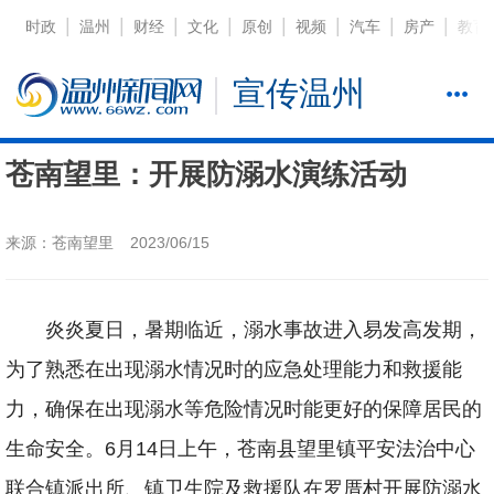
|
|
|
|
|
|
|
|
时政
温州
财经
文化
原创
视频
汽车
房产
教育
宣传温州
苍南望里：开展防溺水演练活动
来源：苍南望里
2023/06/15
炎炎夏日，暑期临近，溺水事故进入易发高发期，
为了熟悉在出现溺水情况时的应急处理能力和救援能
力，确保在出现溺水等危险情况时能更好的保障居民的
生命安全。6月14日上午，苍南县望里镇平安法治中心
联合镇派出所、镇卫生院及救援队在罗厝村开展防溺水