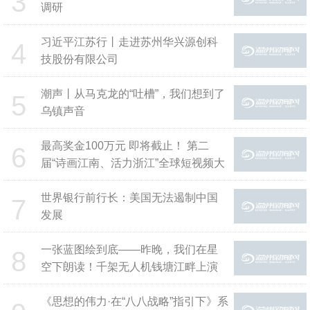
3
调研
习近平江苏行丨走进苏州华兴源创科
4
技股份有限公司
潮声丨从马克龙的“吐槽”，我们想到了
5
乌镇声音
最高奖金100万元 即将截止！ 第二
6
届“诗画江南、活力浙江”全球短视频大
赛征集进入倒计时
世界银行前行长：美国无法遏制中国
7
发展
一张蓝图绘到底——昨晚，我们在星
8
空下朗读！千架无人机钱塘江畔上演
凤凰涅槃！
《思想的伟力·在“八八战略”指引下》系