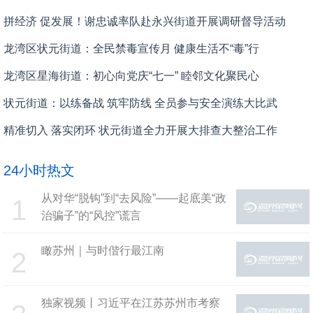
拼经济 促发展！谢忠诚率队赴永兴街道开展调研督导活动
龙湾区状元街道：全民禁毒宣传月 健康生活不“毒”行
龙湾区星海街道：初心向党庆“七一” 睦邻文化聚民心
状元街道：以练备战 筑牢防线 全员参与安全演练大比武
精准切入 落实闭环 状元街道全力开展大排查大整治工作
24小时热文
从对华“脱钩”到“去风险”——起底美“政
1
治骗子”的“风控”谎言
瞰苏州｜与时偕行最江南
2
独家视频丨习近平在江苏苏州市考察