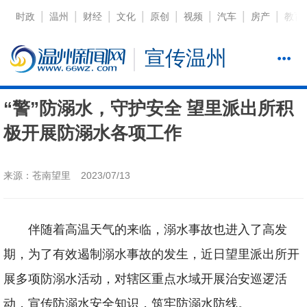
|
|
|
|
|
|
|
|
时政
温州
财经
文化
原创
视频
汽车
房产
教育
宣传温州
“警”防溺水，守护安全 望里派出所积
极开展防溺水各项工作
来源：苍南望里
2023/07/13
伴随着高温天气的来临，溺水事故也进入了高发
期，为了有效遏制溺水事故的发生，近日望里派出所开
展多项防溺水活动，对辖区重点水域开展治安巡逻活
动，宣传防溺水安全知识，筑牢防溺水防线。