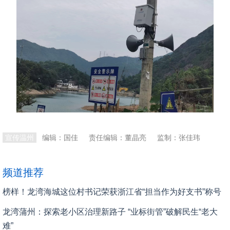
本文转自：
温州新闻网 66wz.com
宣传温州
编辑：国佳
责任编辑：董晶亮
监制：张佳玮
频道推荐
榜样！龙湾海城这位村书记荣获浙江省“担当作为好支书”称号
龙湾蒲州：探索老小区治理新路子 “业标街管”破解民生“老大
难”