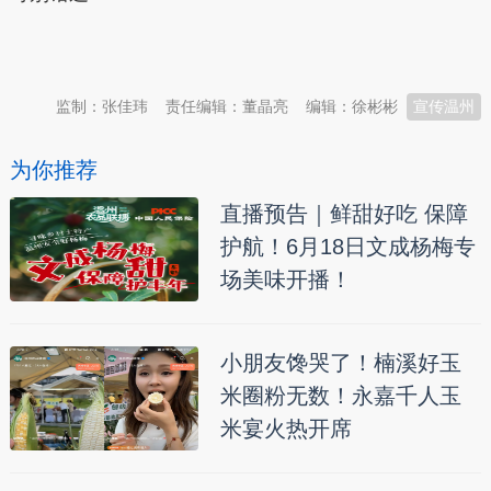
本文转自：
温州新闻网 66wz.com
监制：张佳玮
责任编辑：董晶亮
编辑：徐彬彬
宣传温州
为你推荐
直播预告｜鲜甜好吃 保障
护航！6月18日文成杨梅专
场美味开播！
小朋友馋哭了！楠溪好玉
米圈粉无数！永嘉千人玉
米宴火热开席