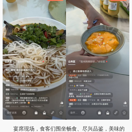
宴席现场，食客们围坐畅食、尽兴品鉴，美味的