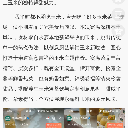
土玉米的独特鲜甜魅力。
“我平时都不爱吃玉米，今天吃了好多玉米菜！”现
场一位小朋友品尝完美食后感叹。本次宴席深耕本土
风味，食材取自永嘉本地新鲜采收的玉米，跳出传统
单一的蒸煮做法，以创意厨艺解锁玉米新吃法，匠心
打造十余道寓意吉祥的玉米主题佳肴。宴席菜品丰富
精巧、层次多样，既有金玉满堂、蹄开富贵、松露金
羹等鲜香热菜，也有奶香如意、锦绣卷福等清爽冷盘
甜品，搭配养生玉米须茶饮与定制创意果盘，甜咸平
衡、荤素得当，全方位展现永嘉鲜玉米的多元风味。