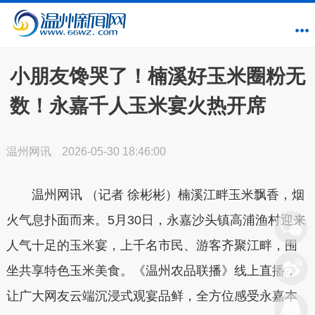
小朋友馋哭了！楠溪好玉米圈粉无
数！永嘉千人玉米宴火热开席
温州网讯
2026-05-30 18:46:00
温州网讯 （记者 徐彬彬）楠溪江畔玉米飘香，烟
火气息扑面而来。5月30日，永嘉沙头镇高浦渔村迎来
人气十足的玉米宴，上千名市民、游客齐聚江畔，围
坐共享特色玉米美食。《温州农品联播》线上直播，
让广大网友云端沉浸式观宴品鲜，全方位感受永嘉本