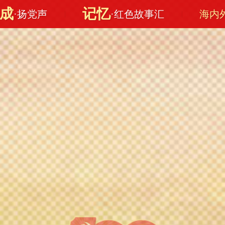
文成
记忆
·扬党声
·红色故事汇
海内
|
|