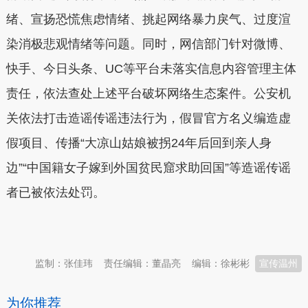
绪、宣扬恐慌焦虑情绪、挑起网络暴力戾气、过度渲
染消极悲观情绪等问题。同时，网信部门针对微博、
快手、今日头条、UC等平台未落实信息内容管理主体
责任，依法查处上述平台破坏网络生态案件。公安机
关依法打击造谣传谣违法行为，假冒官方名义编造虚
假项目、传播“大凉山姑娘被拐24年后回到亲人身
边”“中国籍女子嫁到外国贫民窟求助回国”等造谣传谣
者已被依法处罚。
本文转自：
温州新闻网 66wz.com
监制：张佳玮
责任编辑：董晶亮
编辑：徐彬彬
宣传温州
为你推荐