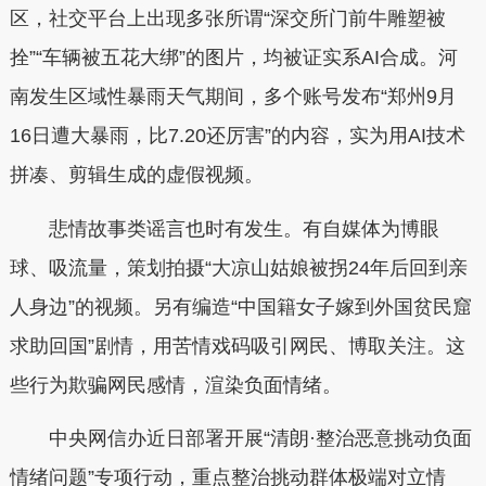
区，社交平台上出现多张所谓“深交所门前牛雕塑被
拴”“车辆被五花大绑”的图片，均被证实系AI合成。河
南发生区域性暴雨天气期间，多个账号发布“郑州9月
16日遭大暴雨，比7.20还厉害”的内容，实为用AI技术
拼凑、剪辑生成的虚假视频。
悲情故事类谣言也时有发生。有自媒体为博眼
球、吸流量，策划拍摄“大凉山姑娘被拐24年后回到亲
人身边”的视频。另有编造“中国籍女子嫁到外国贫民窟
求助回国”剧情，用苦情戏码吸引网民、博取关注。这
些行为欺骗网民感情，渲染负面情绪。
中央网信办近日部署开展“清朗·整治恶意挑动负面
情绪问题”专项行动，重点整治挑动群体极端对立情