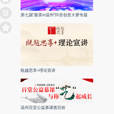
第七届“最美in温州”抖音创意大赛专题
瓯越思享+理论宣讲
温州百堂公益慕课惠百姓