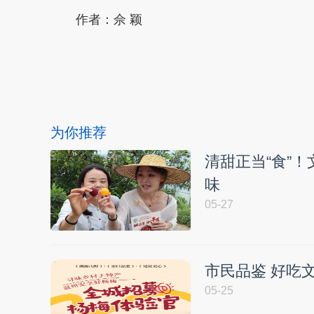
作者：佘 颖
本文转自：
温州新闻网 66wz.com
为你推荐
清甜正当“食”
味
05-27
市民品鉴 好吃文
05-25