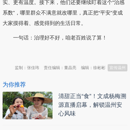
实、更有温度。接下来，他们还要继续盯着这个“治感
系数”，哪里群众不满意就改哪里，真正把“平安”变成
大家摸得着、感觉得到的生活日常。
一句话：治理好不好，咱老百姓说了算！
本文转自：
温州新闻网 66wz.com
监制：张佳玮
责任编辑：董晶亮
编辑：徐彬彬
宣传温州
为你推荐
清甜正当“食”！文成杨梅溯
源直播启幕，解锁温州安
心风味