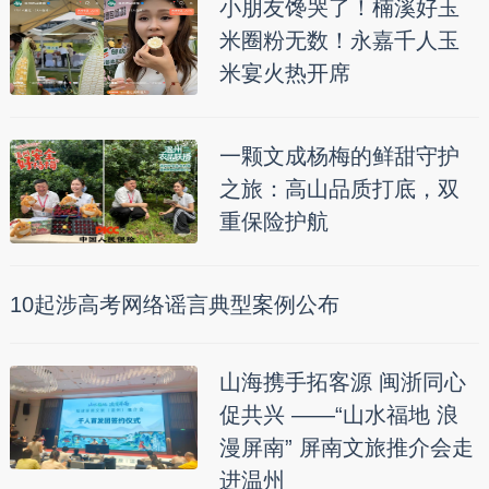
小朋友馋哭了！楠溪好玉
米圈粉无数！永嘉千人玉
米宴火热开席
一颗文成杨梅的鲜甜守护
之旅：高山品质打底，双
重保险护航
10起涉高考网络谣言典型案例公布
山海携手拓客源 闽浙同心
促共兴 ——“山水福地 浪
漫屏南” 屏南文旅推介会走
进温州