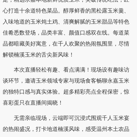
心打造十余道特色菜品。醇厚鲜香的黑松露玉米羹、
入味地道的玉米炖土鸡、清爽解腻的玉米甜品等特色
佳肴悉数登场，品类丰富、颜值口感双在线。每道菜
品都暗藏美好寓意，在千人欢聚的热闹氛围里，尽情
解锁楠溪玉米的舌尖新风味！
本次直播轻松有趣、看点满满！现场设有趣味访
谈环节，邀请玉米领域专家与现场食客畅聊永嘉玉米
的独特口感与真实体验。超多精彩亮点全程保密，惊
喜彩蛋只在直播间揭晓！
无需亲临现场，云端即可沉浸式围观千人玉米宴
的热闹盛况，打卡地道楠溪风味，感受温州本土农品