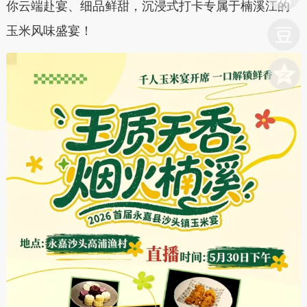
你云端赴宴、细品鲜甜，沉浸式打卡专属于楠溪江的
玉米风味盛宴！