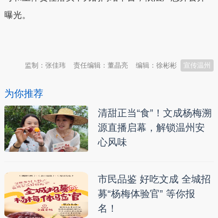
曝光。
本文转自：
温州新闻网 66wz.com
监制：张佳玮
责任编辑：董晶亮
编辑：徐彬彬
宣传温州
为你推荐
清甜正当“食”！文成杨梅溯
源直播启幕，解锁温州安
心风味
市民品鉴 好吃文成 全城招
募“杨梅体验官” 等你报
名！