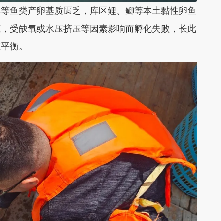
等鱼类产卵基质匮乏，库区鲤、鲫等本土黏性卵鱼
底，受缺氧或水压挤压等因素影响而孵化失败，长此
态平衡。