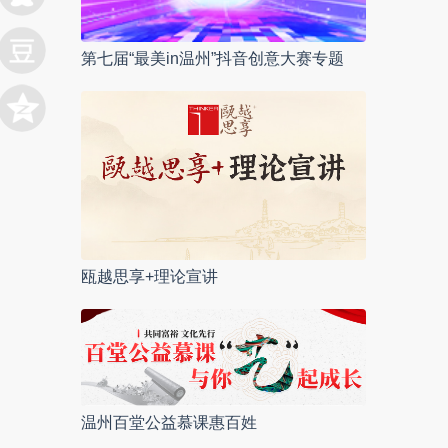
第七届“最美in温州”抖音创意大赛专题
瓯越思享+理论宣讲
温州百堂公益慕课惠百姓