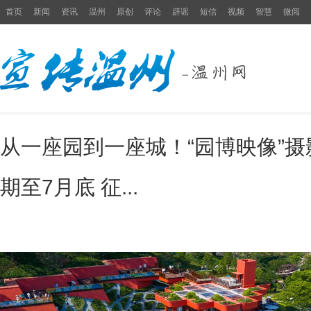
首页
新闻
资讯
温州
原创
评论
辟谣
短信
视频
智慧
微阅
从一座园到一座城！“园博映像”摄
期至7月底 征...